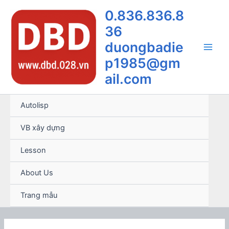
Nhảy
0.836.836.8
tới
36
nội
dung
duongbadie
Main
p1985@gm
ail.com
Men
Autolisp
VB xây dựng
Lesson
About Us
Trang mẫu