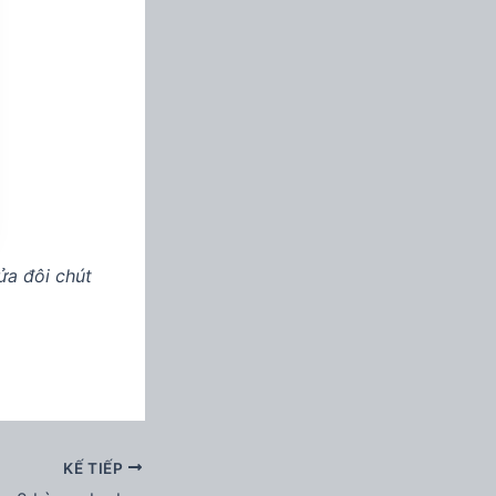
ửa đôi chút
KẾ TIẾP