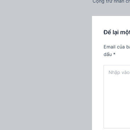
Để lại mộ
Email của b
dấu
*
Nhập
vào
đây...