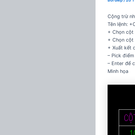
Bởi
diep
/
20 T
Cộng trừ nh
Tên lệnh: +C
+ Chọn cột 
+ Chọn cột 
+ Xuất kết 
– Pick điểm
– Enter để 
Minh họa