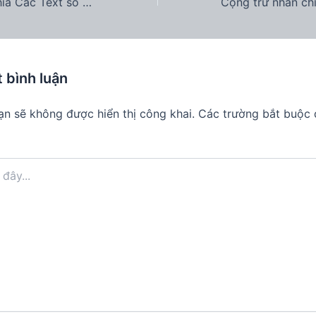
Cộng trừ nhân chia Các Text số với 1 hằng số tùy nhập
t bình luận
ạn sẽ không được hiển thị công khai.
Các trường bắt buộc