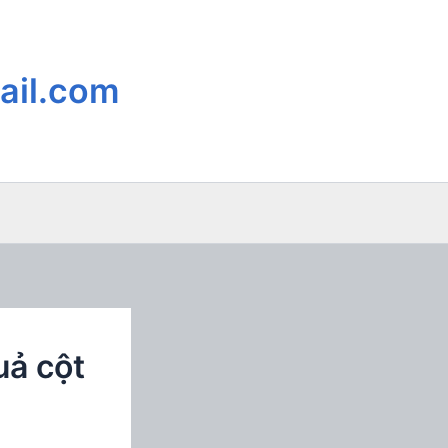
ail.com
uả cột