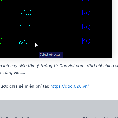
ện ích này siêu tầm ý tưởng từ Cadviet.com, dbd chỉ chỉnh s
p công việc…
được chia sẻ miễn phí tại:
https://dbd.028.vn/