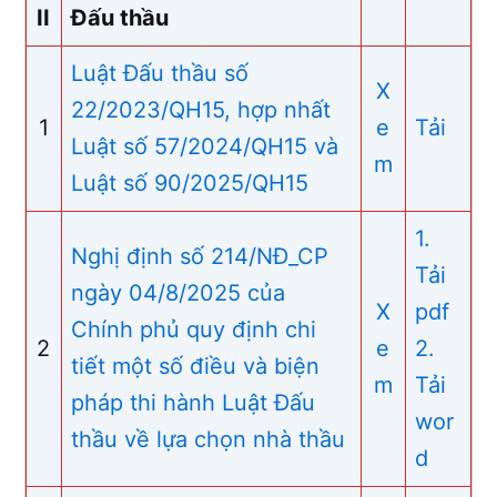
II
Đấu thầu
Luật Đấu thầu số
X
22/2023/QH15, hợp nhất
1
e
Tải
Luật số 57/2024/QH15 và
m
Luật số 90/2025/QH15
1.
Nghị định số 214/NĐ_CP
Tải
ngày 04/8/2025 của
X
pdf
Chính phủ quy định chi
2
e
2.
tiết một số điều và biện
m
Tải
pháp thi hành Luật Đấu
wor
thầu về lựa chọn nhà thầu
d