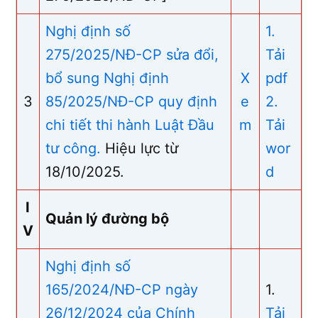
Nghị định số
1.
275/2025/NĐ-CP sửa đổi,
Tải
bổ sung Nghị định
X
pdf
3
85/2025/NĐ-CP quy định
e
2.
chi tiết thi hành Luật Đầu
m
Tải
tư công.
Hiệu lực từ
wor
18/10/2025.
d
I
Quản lý đường bộ
V
Nghị định số
165/2024/NĐ-CP ngày
1.
26/12/2024 của Chính
Tải