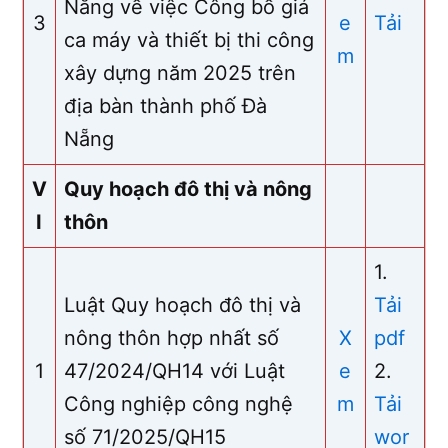
Nẵng về việc Công bố giá
3
e
Tải
ca máy và thiết bị thi công
m
xây dựng năm 2025 trên
địa bàn thành phố Đà
Nẵng
V
Quy hoạch đô thị và nông
I
thôn
1.
Luật Quy hoạch đô thị và
Tải
nông thôn hợp nhất số
X
pdf
1
47/2024/QH14 với Luật
e
2.
Công nghiệp công nghệ
m
Tải
số 71/2025/QH15
wor