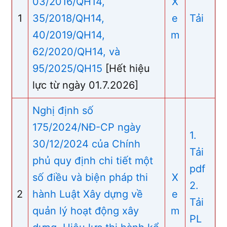
03/2016/QH14,
X
1
35/2018/QH14,
e
Tải
40/2019/QH14,
m
62/2020/QH14, và
95/2025/QH15
[Hết hiệu
lực từ ngày 01.7.2026]
Nghị định số
175/2024/NĐ-CP ngày
1.
30/12/2024 của Chính
Tải
phủ quy định chi tiết một
pdf
số điều và biện pháp thi
X
2.
2
hành Luật Xây dựng về
e
Tải
quản lý hoạt động xây
m
PL