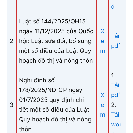
d
Luật số 144/2025/QH15
ngày 11/12/2025 của Quốc
X
Tải
2
hội: Luật sửa đổi, bổ sung
e
pdf
một số điều của Luật Quy
m
hoạch đô thị và nông thôn
1.
Nghị định số
Tải
178/2025/NĐ-CP ngày
X
pdf
01/7/2025 quy định chi
3
e
2.
tiết một số điều của Luật
m
Tải
Quy hoạch đô thị và nông
wor
thôn