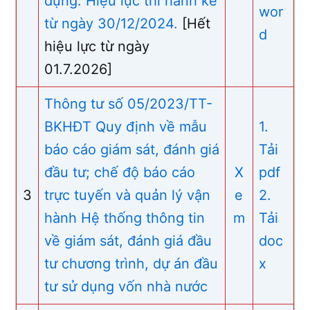
dựng. Hiệu lực thi hành kể
wor
từ ngày 30/12/2024.
[Hết
d
hiệu lực từ ngày
01.7.2026]
Thông tư số 05/2023/TT-
BKHĐT Quy định về mẫu
1.
báo cáo giám sát, đánh giá
Tải
đầu tư; chế độ báo cáo
X
pdf
3
trực tuyến và quản lý vận
e
2.
hành Hệ thống thông tin
m
Tải
về giám sát, đánh giá đầu
doc
tư chương trình, dự án đầu
x
tư sử dụng vốn nhà nước