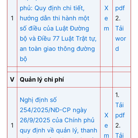
phủ: Quy định chi tiết,
X
pdf
1
hướng dẫn thi hành một
e
2.
số điều của Luật Đường
m
Tải
bộ và Điều 77 Luật Trật tự,
wor
an toàn giao thông đường
d
bộ
V
Quản lý chi phí
1.
Nghị định số
Tải
254/2025/NĐ-CP ngày
X
pdf
26/9/2025 của Chính phủ
1
e
2.
quy định về quản lý, thanh
m
T
ải