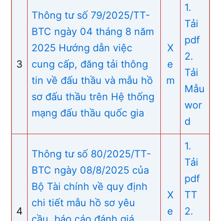
1.
Thông tư số 79/2025/TT-
Tải
BTC ngày 04 tháng 8 năm
pdf
2025 Hướng dẫn việc
X
2.
3
cung cấp, đăng tải thông
e
Tải
tin về đấu thầu và mẫu hồ
m
Mẫu
sơ đấu thầu trên Hệ thống
wor
mạng đấu thầu quốc gia
d
1.
Thông tư số 80/2025/TT-
Tải
BTC ngày 08/8/2025 của
pdf
Bộ Tài chính về quy định
X
TT
chi tiết mẫu hồ sơ yêu
4
e
2.
cầu, báo cáo đánh giá,