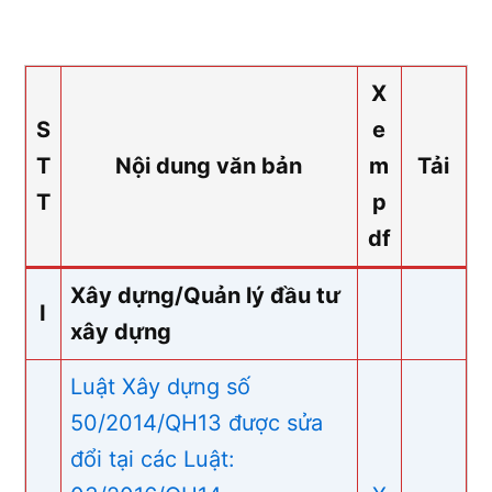
X
S
e
T
Nội dung văn bản
m
Tải
T
p
df
Xây dựng/Quản lý đầu tư
I
xây dựng
Luật Xây dựng số
50/2014/QH13 được sửa
đổi tại các Luật: