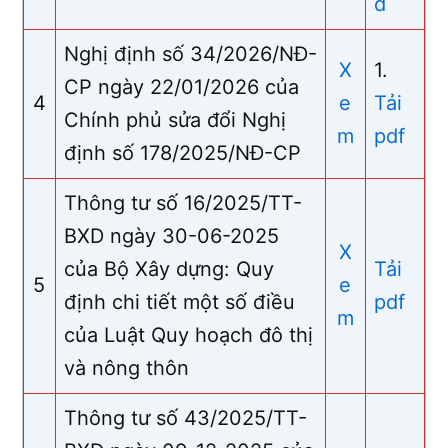
d
Nghị định số 34/2026/NĐ-
X
1.
CP ngày 22/01/2026 của
4
e
Tải
Chính phủ sửa đổi Nghị
m
pdf
định số 178/2025/NĐ-CP
Thông tư số 16/2025/TT-
BXD ngày 30-06-2025
X
của Bộ Xây dựng: Quy
Tải
5
e
định chi tiết một số điều
pdf
m
của Luật Quy hoạch đô thị
và nông thôn
Thông tư số 43/2025/TT-