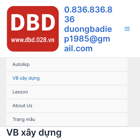
Nhảy
0.836.836.8
tới
36
nội
dung
duongbadie
Main
p1985@gm
ail.com
Men
Autolisp
VB xây dựng
Lesson
About Us
Trang mẫu
VB xây dựng