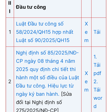
II
Đầu tư công
I
Luật Đầu tư công số
X
1
58/2024/QH15 hợp nhất
e
Tải
Luật số 90/2025/QH15
m
Nghị định số 85/2025/NĐ-
1.
CP ngày 08 tháng 4 năm
Tải
2025 quy định chi tiết thi
X
pdf
hành một số điều của Luật
2
e
2.
Đầu tư công. Hiệu lực từ
m
Tải
ngày ký ban hành.
[Sửa
wor
đổi tại Nghị định số
d
275/2025/NĐ-CP]