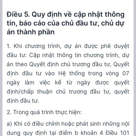
Điều 5. Quy định về cập nhật thông
tin, báo cáo của chủ đầu tư, chủ dự
án thành phần
1.
Khi chương trình, dự án được ph
ê
duyệt
đầu tư: Cập nh
ậ
t thông tin chương trình, dự
án theo Quyết định chủ trương đầu tư, Quyết
định đầu tư vào Hệ thống trong vòng 07
ngà
y
làm việc kể từ ngày được quyết
định/ch
ấ
p thuận chủ trương đầu tư,
q
uyết
định đầu tư.
2
. Trong quá trình thực hiện
:
a) K
hi có điều chỉnh hoặc phát sinh
những nội
dung quy định tại điểm b khoản 4 Điều 101