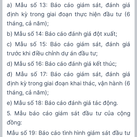
a) Mẫu số
13
: Báo cáo giám sát, đánh giá
định kỳ trong giai đoạn
thực hiện
đầu tư
(
6
tháng, cả năm
)
;
b)
Mẫu số 1
4
: Báo cáo đánh giá đột xuất
;
c
)
Mẫu số 15:
Báo cáo giám sát, đánh giá
trước
khi điều chỉnh dự án đầu tư
;
d) Mẫu số 16: Báo cáo đánh giá kết thúc;
đ
) Mẫu số
1
7
: Báo cáo giám sát, đánh giá
định kỳ trong giai đoạn khai thác, vận hành
(
6
tháng, cả năm
)
;
e
) Mẫu số
1
8
: Báo cáo đánh giá tác động
.
5
. Mẫu báo cáo giám sát đầu tư của cộng
đồng:
Mẫu
số
19
: Báo cáo
tình hình giám sát đầu tư