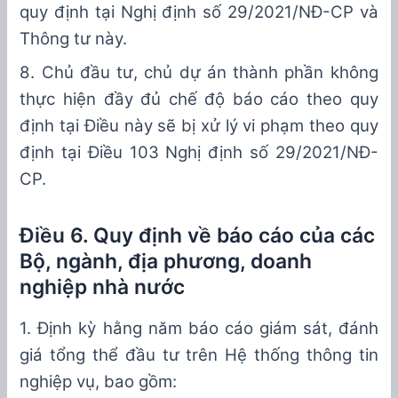
quy định tại Nghị định số
29
/20
21
/NĐ-CP và
Thông tư
này
.
8
. Chủ đầu tư, chủ dự án thành phần không
thực hiện đầy đủ chế độ
báo cáo theo quy
định tại Điều
này sẽ
bị xử lý vi phạm
theo quy
định tại Điều
103
Nghị định số
29
/20
21
/NĐ-
CP.
Điều 6. Quy định về báo cáo của các
Bộ, ngành, địa phương, doanh
nghiệp nhà nước
1.
Định kỳ
hằng
năm báo cáo giám sát, đ
á
nh
giá tổng thể đầu tư trên Hệ thống thông tin
nghiệp vụ, bao gồm: