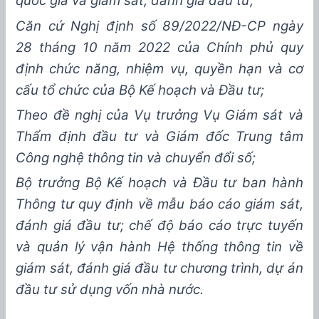
quốc gia và giám sát, đánh giá đầu tư
;
Căn cứ Nghị định số
89/2022/NĐ-CP
ngày
28
tháng
10
năm
2022
của Chính phủ quy
định chức năng, nhiệm vụ, quyền hạn và cơ
cấu
tổ chức của Bộ Kế hoạch và Đầu tư;
Theo đề nghị của
Vụ trưởng Vụ Giám sát và
Thẩm định đầu tư
và
Giám đốc Trung tâm
Công nghệ thông tin và chuyển đổi số
;
Bộ trưởng Bộ Kế hoạch và Đầu t
ư ban hành
Thông tư quy định về
mẫu báo cáo giám sát,
đánh giá đầu tư
;
chế độ báo cáo trực tuyến
và quản lý vận hành
Hệ
thống thông tin về
giám sát, đánh giá đầu tư chương trình, dự án
đầu tư sử dụng vốn nhà nước
.