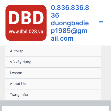
Nhảy
0.836.836.8
tới
36
nội
dung
duongbadie
Main
p1985@gm
ail.com
Men
Autolisp
VB xây dựng
Lesson
About Us
Trang mẫu