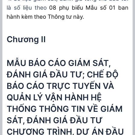
là số liệu
theo
0
8
phụ biểu
Mẫu
số 01 ban
hành kèm theo Thông tư này.
Chương II
MẪU BÁO CÁO GIÁM SÁT,
ĐÁNH GIÁ ĐẦU TƯ; CHẾ ĐỘ
BÁO CÁO TRỰC TUYẾN VÀ
QUẢN LÝ VẬN HÀNH HỆ
THỐNG THÔNG TIN VỀ GIÁM
SÁT, ĐÁNH GIÁ ĐẦU TƯ
CHƯƠNG TRÌNH, DỰ ÁN ĐẦU