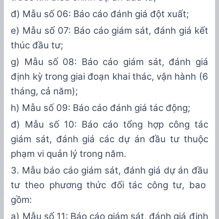
đ) Mẫu số 06: Báo cáo đánh giá đột xuất;
e
) Mẫu số
0
7
: Báo cáo giám sát, đánh giá kết
thúc đầu tư;
g
) Mẫu số
0
8
:
Báo cáo giám sát, đánh giá
định kỳ trong giai đoạn khai thác, vận hành
(
6
tháng, cả năm
)
;
h) Mẫu số 09: Báo cáo đánh giá tác động
;
đ) Mẫu số
10
:
Báo cáo tổng hợp
công tác
giám sát, đánh giá các
dự án đầu tư thuộc
phạm vi quản lý trong năm.
3
. Mẫu báo cáo giám sát, đánh giá
dự án đầu
tư theo
phương
thức đối tác công tư, bao
gồm:
a) Mẫu số
11
: Báo cáo giám sát, đánh giá
định