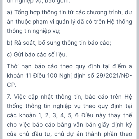
tin nghiệp vụ
, bao gồm
:
a) Tổng hợp thông tin từ các chương trình, dự
án thuộc phạm vi quản lý đã có trên Hệ thống
thông tin nghiệp vụ;
b) Rà soát, bổ sung thông tin báo cáo;
c) Gửi báo cáo số liệu.
Thời hạn báo cáo theo quy định tại điểm
a
k
hoản 1
1
Điều
100
Nghị định số
29
/20
21
/NĐ-
CP.
7
. Việc cập nhật thông tin, báo cáo trên Hệ
thống thông tin nghiệp vụ theo quy định tại
các
k
hoản 1, 2, 3, 4, 5, 6 Điều này thay thế
cho việc báo cáo
bằng văn bản
giấy định kỳ
của chủ đầu tư
, chủ dự án thành phần
theo