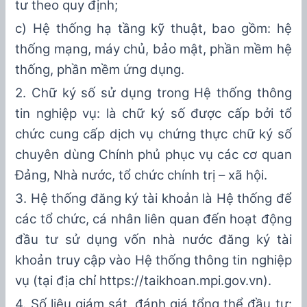
tư
theo quy định;
c) Hệ thống hạ tầng kỹ thuật, bao gồm: hệ
thống mạng, máy chủ, bảo mật, phần mềm hệ
thống, phần mềm ứng dụng.
2. Chữ ký số
sử dụng
trong Hệ thống thông
tin nghiệp vụ: là chữ ký số được
cấp
bởi tổ
chức cung cấp dịch vụ chứng thực
chữ ký số
chuyên dùng Chính phủ
phục vụ các cơ quan
Đảng, Nhà nước, tổ chức chính trị – x
ã
hội.
3. Hệ thống đăng ký tài khoản là Hệ thống để
các
tổ chức, cá nhân liên quan đ
ế
n hoạt động
đ
ầ
u tư sử dụng vốn nhà nước
đăng ký tài
khoản truy cập vào Hệ thống thông tin nghiệp
vụ
(tại địa chỉ
https://taikhoan.mpi.gov.vn
)
.
4
. Số liệu giám sát, đánh giá tổng thể đầu tư: