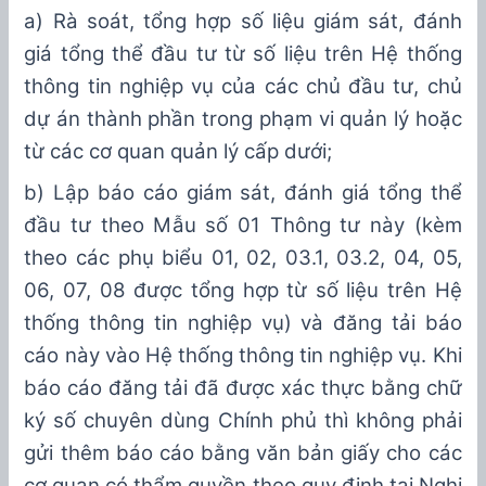
a)
Rà soát, t
ổng hợp s
ố liệu giám sát, đánh
giá tổng thể đầu tư
từ số liệu trên Hệ thống
thông tin nghiệp vụ của các chủ đầu tư, chủ
dự án thành phần trong phạm vi quản l
ý
hoặc
từ các cơ quan quản lý cấp dưới;
b)
L
ập
báo cáo giám sát, đánh giá tổng thể
đầu tư
theo M
ẫ
u số 01 Thông tư
này
(
kèm
theo
các phụ biểu 01, 02,
03.1, 03.2,
04, 05,
06
, 07, 08
được tổng hợp từ
số liệu trên Hệ
thống thông tin nghiệp vụ)
và
đăng tải
báo
cáo này vào Hệ thống thông tin nghiệp vụ. Khi
báo cáo đăng tải
đã được xác thực bằng
chữ
ký số chuyên dùng Chính phủ
thì không phải
gửi thêm báo cáo
bằng văn bản
giấy cho các
cơ quan có thẩm quyền theo quy định tại Nghị