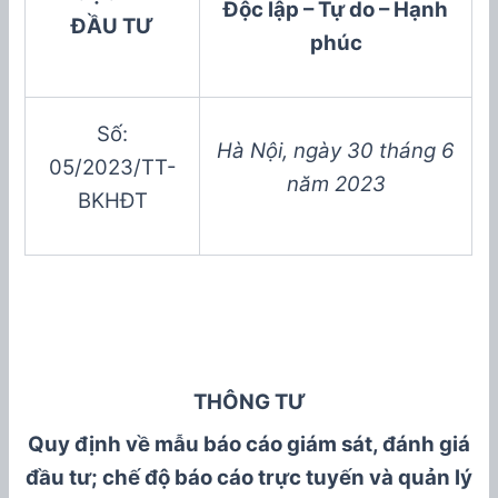
Độc lập – Tự do – Hạnh
ĐẦU TƯ
phúc
Số:
Hà Nội
, ngày
30
tháng
6
05
/202
3
/TT-
năm 20
2
3
BKHĐT
THÔNG TƯ
Q
uy
định
về
mẫu báo cáo giám sát, đánh giá
đầu tư
;
chế độ báo cáo trực tuyến và quản lý