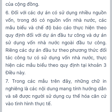
của cộng đồng
.
6
.
Đối với các dự án có sử dụng nhiều nguồn
vốn, trong đó có ngu
ồ
n v
ố
n nhà nước
,
c
á
c
mẫu bi
ể
u và chế độ báo cáo th
ự
c hiện theo
quy định đối
với
dự án đầu tư
công và dự án
sử dụng vốn nhà nước ngoài đầu tư công
.
Riêng các dự án đầu tư theo
phương
thức đối
tác công tư
có sử dụng vốn nhà nước
, thực
hi
ệ
n các
mẫu
bi
ể
u theo
q
uy đ
ị
nh tạ
i
k
ho
ản
3
Đi
ề
u n
à
y.
7
. Trong các mẫu trên đây, những chữ in
nghiêng là các nội dung mang tính hướng dẫn
và sẽ được người sử dụng cụ thể hóa căn cứ
vào tình h
ì
nh thực t
ế
.