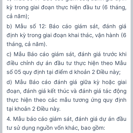
kỳ trong giai đoạn
thực hiện đầu tư
(
6 tháng,
cả năm
)
;
b
)
Mẫu số
12
: Báo cáo giám sát, đánh giá
định kỳ tron
g giai đoạn khai thác, vận hành
(
6
tháng, cả năm
).
c
)
Mẫu
Báo cáo giám sát, đánh giá
trước
khi
điều chỉnh dự án đầu tư
t
hực hiện theo Mẫu
số 0
5 quy định tại điểm d khoản 2 Điều này
;
d) Mẫu
Báo cáo đánh giá giữa kỳ
hoặc giai
đoạn
,
đánh giá kết thúc và đánh giá tác động
thực hiện theo các mẫu tương ứng quy định
tại khoản 2 Điều này.
4
. Mẫu báo cáo giám sát, đánh giá dự án đầu
tư sử dụng nguồn vốn khác, bao gồm: