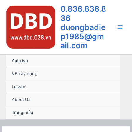
Nhảy
0.836.836.8
tới
36
nội
dung
duongbadie
Main
p1985@gm
ail.com
Men
Autolisp
VB xây dựng
Lesson
About Us
Trang mẫu