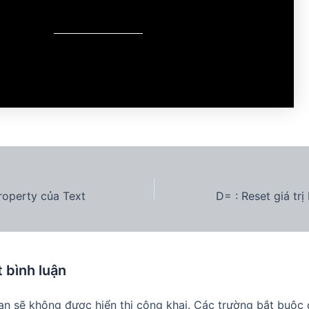
roperty của Text
t bình luận
ạn sẽ không được hiển thị công khai.
Các trường bắt buộc