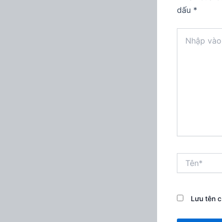
dấu
*
Nhập
vào
đây...
Tên*
Lưu tên c