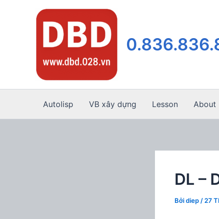
Nhảy
tới
nội
0.836.836
dung
Autolisp
VB xây dựng
Lesson
About
DL – 
Bởi
diep
/
27 T