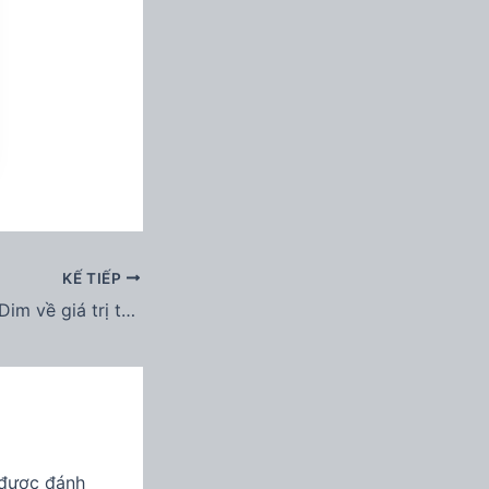
KẾ TIẾP
D= : Reset giá trị Dim về giá trị thực
 được đánh