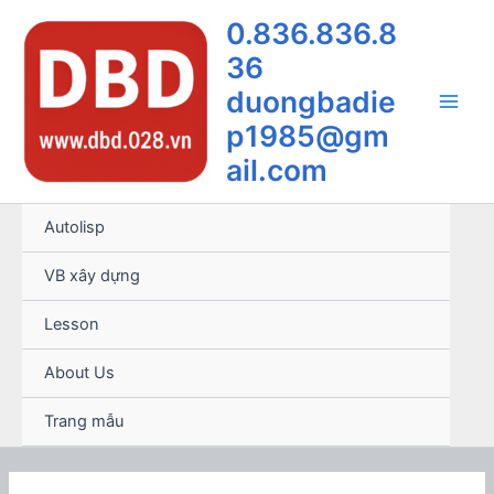
Nhảy
0.836.836.8
tới
36
nội
dung
duongbadie
Main
p1985@gm
ail.com
Men
Autolisp
VB xây dựng
Lesson
About Us
Trang mẫu