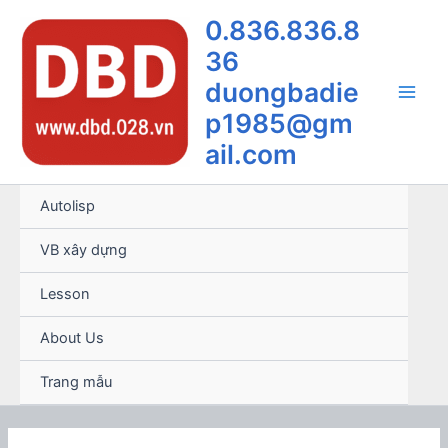
Nhảy
0.836.836.8
tới
36
nội
dung
duongbadie
Main
p1985@gm
ail.com
Men
Autolisp
VB xây dựng
Lesson
About Us
Trang mẫu