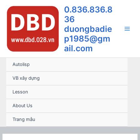
Nhảy
0.836.836.8
tới
36
nội
dung
duongbadie
Main
p1985@gm
ail.com
Men
Autolisp
VB xây dựng
Lesson
About Us
Trang mẫu