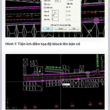
Hình 1: Tiện ích điền tọa độ block lên bản vẻ