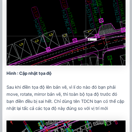
Hình : Cập nhật tọa độ
Sau khi điền tọa độ lên bản vẽ, vì lí do nào đó bạn phải
move, rotate, mirror bản vẽ, thì toàn bộ tọa độ trước đó
bạn điền đều bị sai hết. Chỉ dùng tên TDCN bạn có thể cập
nhật lại tấc cả các tọa độ này đúng so với vị trí mới